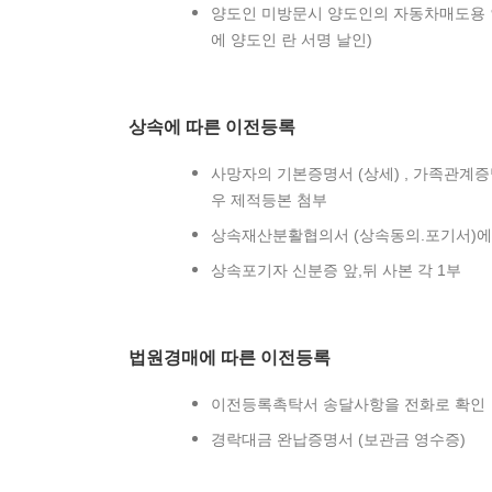
양도인 미방문시 양도인의 자동차매도용 
에 양도인 란 서명 날인)
상속에 따른 이전등록
사망자의 기본증명서 (상세) , 가족관계
우 제적등본 첨부
상속재산분활협의서 (상속동의.포기서)에
상속포기자 신분증 앞,뒤 사본 각 1부
법원경매에 따른 이전등록
이전등록촉탁서 송달사항을 전화로 확인
경락대금 완납증명서 (보관금 영수증)