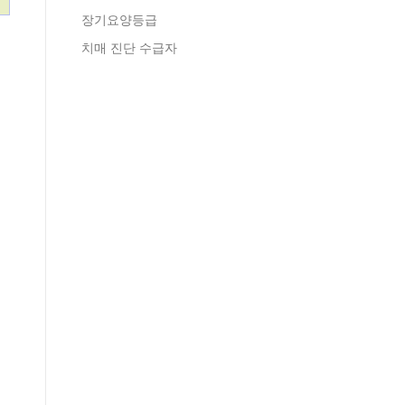
장기요양등급
치매 진단 수급자