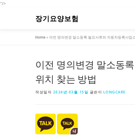
"/>
내
용
장기요양보험
으
로
Home
»
이전 명의변경 말소동록 필요서류와 자동차등록사업소
바
로
가
기
이전 명의변경 말소동
위치 찾는 방법
작성일자
2026년 03월 15일
글쓴이
LONGCARE