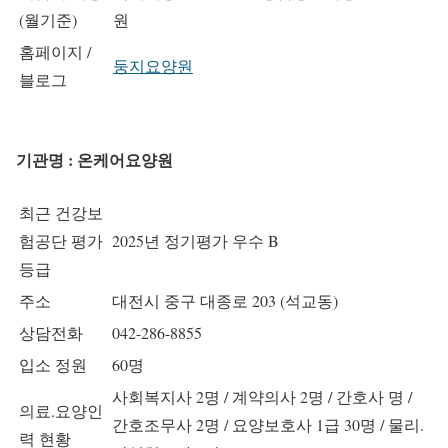
(월기준)
원
홈페이지 /
둥지요양원
블로그
기관명 : 온케어요양원
최근 건강보
험공단 평가
2025년 정기평가 우수 B
등급
주소
대전시 중구 대종로 203 (석교동)
상담전화
042-286-8855
입소 정원
60명
사회복지사 2명 / 계약의사 2명 / 간호사 명 /
의료.요양인
간호조무사 2명 / 요양보호사 1급 30명 / 물리.
력 현황