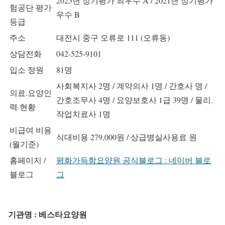
2025년 정기평가 최우수 A / 2021년 정기평가
험공단 평가
우수 B
등급
주소
대전시 중구 오류로 111 (오류동)
상담전화
042-525-9101
입소 정원
81명
사회복지사 2명 / 계약의사 1명 / 간호사 명 /
의료.요양인
간호조무사 4명 / 요양보호사 1급 39명 / 물리.
력 현황
작업치료사 1명
비급여 비용
식대비용 279,000원 / 상급병실사용료 원
(월기준)
홈페이지 /
평화가득함요양원 공식블로그 : 네이버 블로
블로그
그
기관명 : 베스타요양원