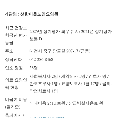
기관명 : 선한이웃노인요양원
최근 건강보
2025년 정기평가 최우수 A / 2021년 정기평가
험공단 평가
보통 D
등급
주소
대전시 중구 당골길 207-17 (금동)
상담전화
042-286-8468
입소 정원
38명
사회복지사 2명 / 계약의사 1명 / 간호사 명 /
의료.요양인
간호조무사 1명 / 요양보호사 1급 17명 / 물리.
력 현황
작업치료사 1명
비급여 비용
식대비용 251,100원 / 상급병실사용료 원
(월기준)
홈페이지 /