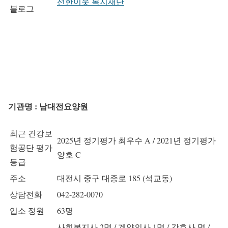
선한이웃 복지재단
블로그
기관명 : 남대전요양원
최근 건강보
2025년 정기평가 최우수 A / 2021년 정기평가
험공단 평가
양호 C
등급
주소
대전시 중구 대종로 185 (석교동)
상담전화
042-282-0070
입소 정원
63명
사회복지사 2명 / 계약의사 1명 / 간호사 명 /