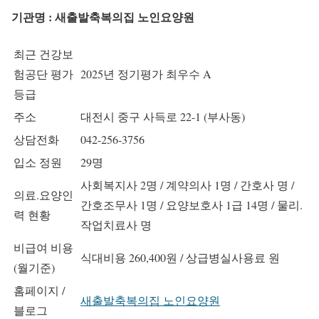
기관명 : 새출발축복의집 노인요양원
최근 건강보
험공단 평가
2025년 정기평가 최우수 A
등급
주소
대전시 중구 사득로 22-1 (부사동)
상담전화
042-256-3756
입소 정원
29명
사회복지사 2명 / 계약의사 1명 / 간호사 명 /
의료.요양인
간호조무사 1명 / 요양보호사 1급 14명 / 물리.
력 현황
작업치료사 명
비급여 비용
식대비용 260,400원 / 상급병실사용료 원
(월기준)
홈페이지 /
새출발축복의집 노인요양원
블로그