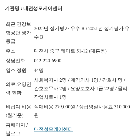
기관명 : 대전성모케어센터
최근 건강보
2025년 정기평가 우수 B / 2021년 정기평가 우
험공단 평가
수 B
등급
주소
대전시 중구 테미로 51-12 (대흥동)
상담전화
042-220-6900
입소 정원
44명
사회복지사 2명 / 계약의사 1명 / 간호사 명 /
의료.요양인
간호조무사 2명 / 요양보호사 1급 22명 / 물리.
력 현황
작업치료사 1명
비급여 비용
식대비용 279,000원 / 상급병실사용료 310,000
(월기준)
원
홈페이지 /
대전성모케어센터
블로그