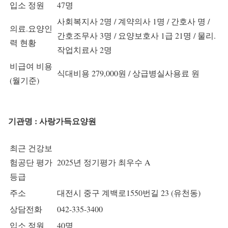
입소 정원
47명
사회복지사 2명 / 계약의사 1명 / 간호사 명 /
의료.요양인
간호조무사 3명 / 요양보호사 1급 21명 / 물리.
력 현황
작업치료사 2명
비급여 비용
식대비용 279,000원 / 상급병실사용료 원
(월기준)
기관명 : 사랑가득요양원
최근 건강보
험공단 평가
2025년 정기평가 최우수 A
등급
주소
대전시 중구 계백로1550번길 23 (유천동)
상담전화
042-335-3400
입소 정원
40명