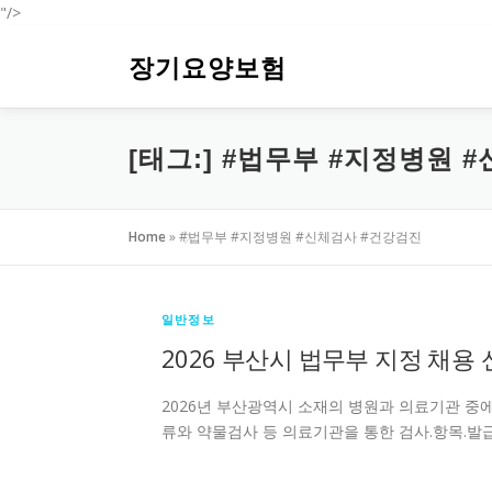
"/>
내
용
장기요양보험
으
로
바
[태그:]
#법무부 #지정병원 
로
가
기
Home
»
#법무부 #지정병원 #신체검사 #건강검진
일반정보
2026 부산시 법무부 지정 채용
2026년 부산광역시 소재의 병원과 의료기관 중에
류와 약물검사 등 의료기관을 통한 검사.항목.발