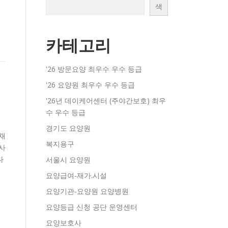
색
카테고리
'26 방문요양 최우수 우수 등급
'26 요양원 최우수 우수 등급
'26년 데이케어센터 (주야간보호) 최우
수 우수 등급
경기도 요양원
채
복지용구
사
다
서울시 요양원
요양급여-재가.시설
요양기관-요양원 요양병원
요양등급 신청 공단 운영센터
요양보호사