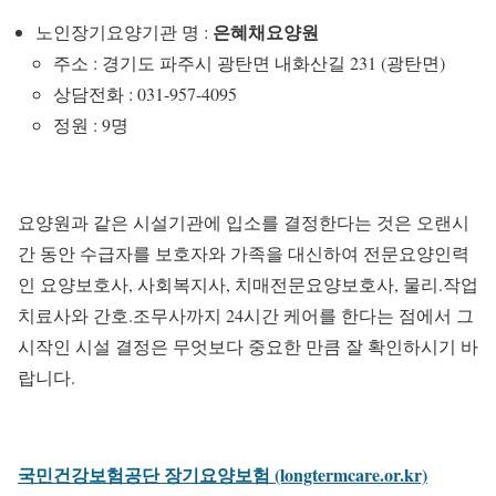
은혜채요양원
노인장기요양기관 명 :
주소 : 경기도 파주시 광탄면 내화산길 231 (광탄면)
상담전화 : 031-957-4095
정원 : 9명
요양원과 같은 시설기관에 입소를 결정한다는 것은 오랜시
간 동안 수급자를 보호자와 가족을 대신하여 전문요양인력
인 요양보호사, 사회복지사, 치매전문요양보호사, 물리.작업
치료사와 간호.조무사까지 24시간 케어를 한다는 점에서 그
시작인 시설 결정은 무엇보다 중요한 만큼 잘 확인하시기 바
랍니다.
국민건강보험공단 장기요양보험 (longtermcare.or.kr)