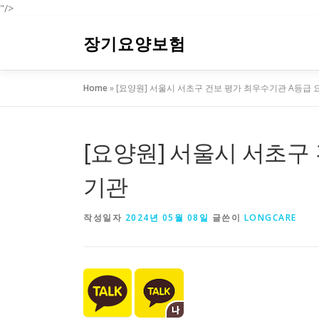
"/>
내
용
장기요양보험
으
로
Home
»
[요양원] 서울시 서초구 건보 평가 최우수기관 A등급
바
로
가
기
[요양원] 서울시 서초구
기관
작성일자
2024년 05월 08일
글쓴이
LONGCARE