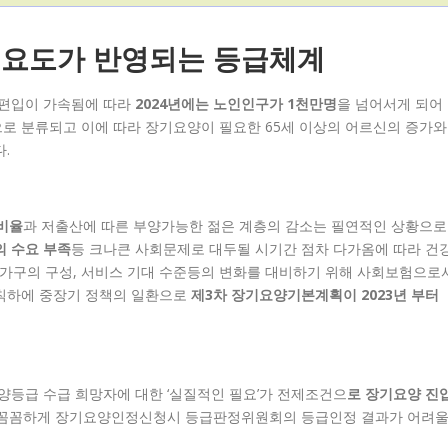
필요도가 반영되는 등급체계
편입이 가속됨에 따라
2024년에는 노인인구가 1천만명
을 넘어서게 되어
으로 분류되고 이에 따라 장기요양이 필요한 65세 이상의 어르신의 증가와
다.
성비율
과 저출산에 따른 부양가능한 젊은 계층의 감소는 필연적인 상황으로
 수요 부족
등 크나큰 사회문제로 대두될 시기간 점차 다가옴에 따라 건강
 가구의 구성, 서비스 기대 수준등의 변화를 대비하기 위해 사회보험으로
원칙하에 중장기 정책의 일환으로
제3차 장기요양기본계획이 2023년 부터
등급 수급 희망자에 대한 ‘실질적인 필요’가 전제조건으
로 장기요양 진
더 꼼꼼하게 장기요양인정신청시 등급판정위원회의 등급인정 결과가 어려