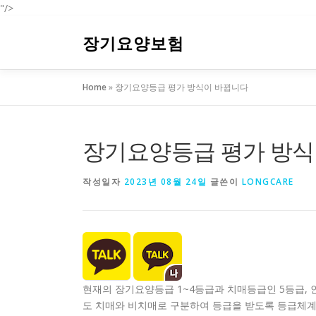
"/>
내
용
장기요양보험
으
로
Home
»
장기요양등급 평가 방식이 바뀝니다
바
로
가
기
장기요양등급 평가 방식
작성일자
2023년 08월 24일
글쓴이
LONGCARE
현재의 장기요양등급 1~4등급과 치매등급인 5등급, 인
도 치매와 비치매로 구분하여 등급을 받도록 등급체