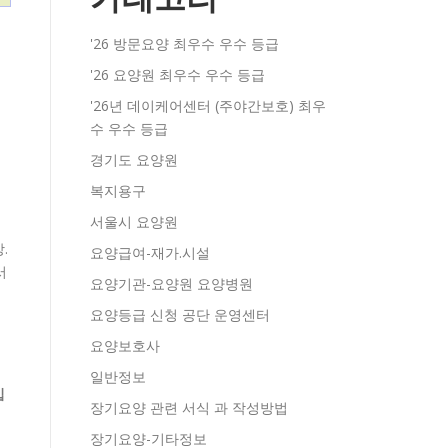
'26 방문요양 최우수 우수 등급
'26 요양원 최우수 우수 등급
'26년 데이케어센터 (주야간보호) 최우
수 우수 등급
경기도 요양원
복지용구
서울시 요양원
.
요양급여-재가.시설
서
요양기관-요양원 요양병원
요양등급 신청 공단 운영센터
요양보호사
일반정보
입
장기요양 관련 서식 과 작성방법
울
장기요양-기타정보