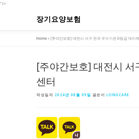
"/>
내
용
장기요양보험
으
로
Home
»
[주야간보호] 대전시 서구 전국 우수기관 B등급 데이
바
로
가
기
[주야간보호] 대전시 서
센터
작성일자
2024년 08월 09일
글쓴이
LONGCARE