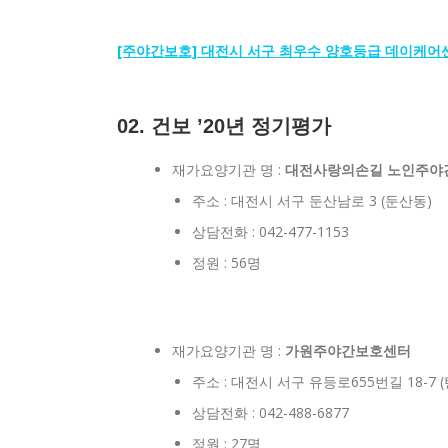
[주야간보호] 대전시 서구 최우수 양호등급 데이케어
02. 건보 ’20년 정기평가
재가요양기관 명 :
대전사랑의손길 노인주야
주소 : 대전시 서구 둔산남로 3 (둔산동)
상담전화 : 042-477-1153
정원 : 56명
재가요양기관 명 :
가원주야간보호센터
주소 : 대전시 서구 유등로655번길 18-7 
상담전화 : 042-488-6877
정원 : 27명